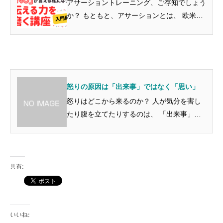
アサーショントレーニング、ご存知でしょう
か？ もともと、アサーションとは、 欧米で
生まれた自己主張の方法ですが、 日本には
臨床心理士の平木典子氏が紹介され、 「ア
サーションとは 自分も他人も大切にする自
己表現」と定義されま...
怒りの原因は「出来事」ではなく「思い」
怒りはどこから来るのか？ 人が気分を害し
たり腹を立てたりするのは、 「出来事」に
対してではなく、 他者の「思い」に対して
だ、と言った人がいます。 例えば、会社の
玄関前の路上に汚らしい段ボールがあって、
それを出勤の時に見た...
共有:
いいね: