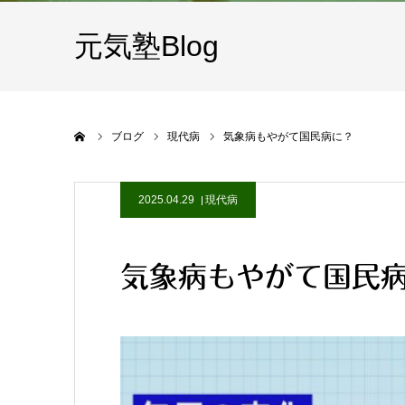
元気塾Blog
ホーム
ブログ
現代病
気象病もやがて国民病に？
2025.04.29
現代病
気象病もやがて国民