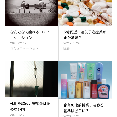
なんとなく疲れるコミュ
5億円近い遺伝子治療薬が
ニケーション
また承認？
2025.02.12
2025.05.29
コミュニケーション
医療
死刑を認め、安楽死は認
企業の出前授業、決める
めない国
基準はどこに？
2024.12.7
2026.07.21