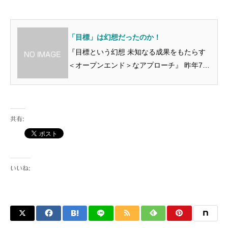
ため、 ミュート（マイクoff）にするのに、
似ている、 社会...
「目標」は幻想だったのか！
『目標という幻想 未知なる成果をもたらす
＜オープンエンド＞なアプローチ』 昨年7月
に日本語訳された本です。 「この世界は彷
徨うことでしか 辿り着けない場所がある」
というBNNサイトの概要、1行目の この文章
が、なん...
共有:
いいね: