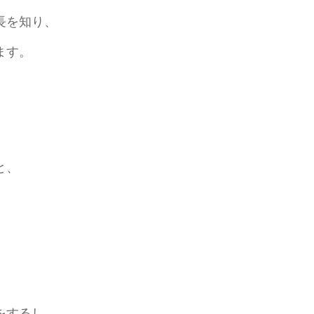
長を知り、
ます。
と、
、
をするし、