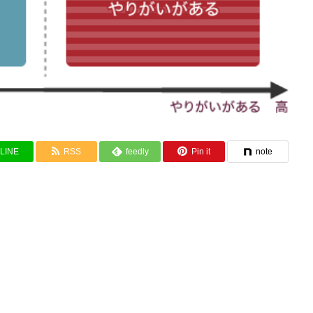
LINE
RSS
feedly
Pin it
note