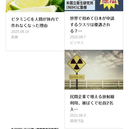
世界で初めて日本が申請
ビタミンCを人間が体内で
するクスリは優遇され
作れなくなった理由
る？…
2025.08.14
2020.09.7
医療
ビジネス
民間企業で増える放射線
利用、被ばくで社員2名
入…
2021.06.3
環境汚染