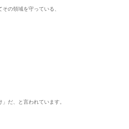
てその領域を守っている、
。
け」だ、と言われています。