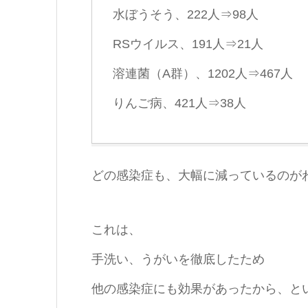
水ぼうそう、222人⇒98人
RSウイルス、191人⇒21人
溶連菌（A群）、1202人⇒467人
りんご病、421人⇒38人
どの感染症も、大幅に減っているのが
これは、
手洗い、うがいを徹底したため
他の感染症にも効果があったから、と