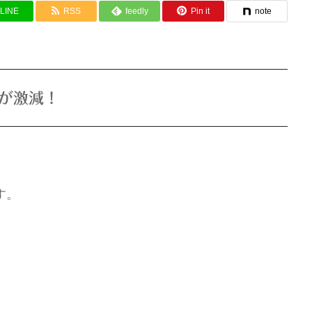
LINE
RSS
feedly
Pin it
note
が激減！
す。
、