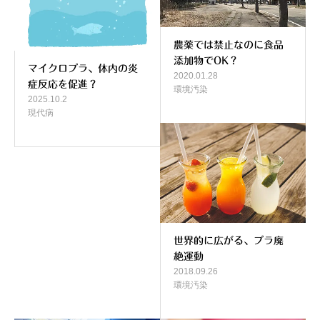
農薬では禁止なのに食品
添加物でOK？
マイクロプラ、体内の炎
2020.01.28
症反応を促進？
環境汚染
2025.10.2
現代病
世界的に広がる、プラ廃
絶運動
2018.09.26
環境汚染