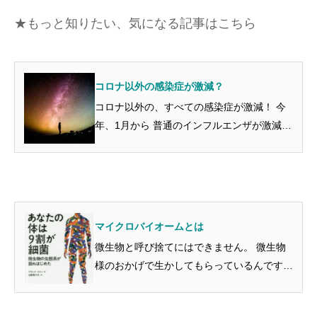
★もっと知りたい、気になる記事はこちら
コロナ以外の感染症が激減？
コロナ以外の、すべての感染症が激減！ 今
年、1月から 普通のインフルエンザが激減し
ています。 1月20日から26日の1週間で、 昨
年の同時期、2万1527人だったのが、 今年は
4335人です。 約５分の１です。 イ...
マイクロバイオームとは
微生物と呼び捨てにはできません。 微生物
様のおかげで生かしてもらっているんですよ
ね。 プラスチックやダイオキシンまで分解
する微生物がいる？ ...