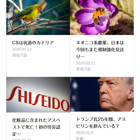
CSは坑道のカナリア
ネオニコ系農薬、日本は
2020.07.13
今回もまた規制強化見送
環境汚染
り…
2025.05.22
環境汚染
トランプ氏25年間、アス
化粧品に含まれたアスベ
ピリンを飲んでいる？
ストで死亡！初の労災認
2026.01.5
定…
医療