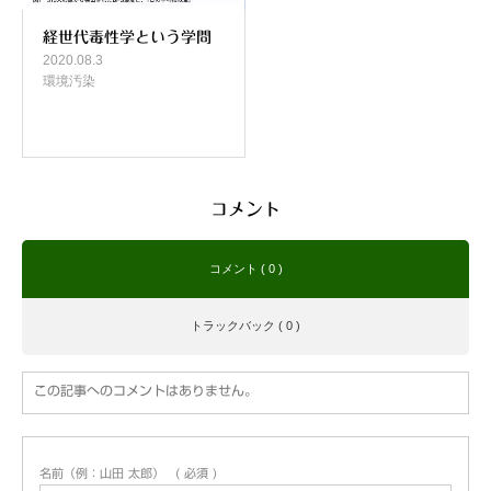
経世代毒性学という学問
2020.08.3
環境汚染
コメント
コメント ( 0 )
トラックバック ( 0 )
この記事へのコメントはありません。
名前（例：山田 太郎）
( 必須 )