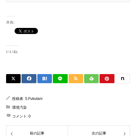
本の指先が全部、赤いのです・・・・・！！
聞けば、皮膚が弱くて すぐ、何かに負ける
体質なんだけど...
共有:
いいね:
投稿者:
S.Fukutani
環境汚染
コメント:
0
前の記事
次の記事