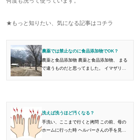
何度も洗って使っています。
★もっと知りたい、気になる記事はコチラ
農薬では禁止なのに食品添加物でOK？
農薬と食品添加物 農薬と食品添加物、 まる
で違うものだと思ってました。 イマザリル
OPP（オルトフェニルフェノール） チアベ
ンダゾール アソキシストロビン ピリメタニ
ル なんだか舌をかみそうなカ...
洗えば洗うほど汚くなる？
手洗い、ここまで行くと拷問 この前、母の
ホームに行った時 ヘルパーさんの手を見て
驚きました。 ゴム手袋から透けて見える 10