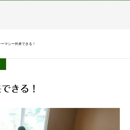
ァーマシー外来できる！
療
来できる！