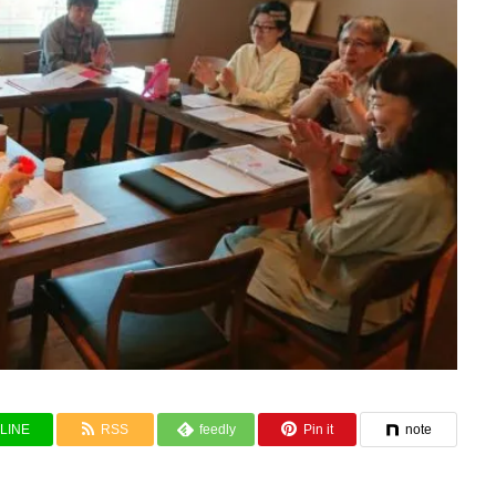
LINE
RSS
feedly
Pin it
note