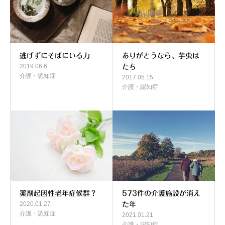
逃げずにそばにいる力
ありがとうなら、芋虫は
2019.06.6
たち
介護・認知症
2017.05.15
介護・認知症
薬剤起因性老年症候群？
573件の介護施設が消え
2020.01.27
た年
介護・認知症
2021.01.21
介護・認知症