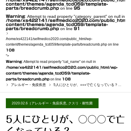
/home/xs422141/selfmedico2020.com/public_html/
content/themes/agenda_tcd059/template-
on line
parts/breadcrumb.php
95
: Attempt to read property "category_parent" on null in
Warning
/home/xs422141/selfmedico2020.com/public_html/
content/themes/agenda_tcd059/template-
on line
parts/breadcrumb.php
91
/home/xs422141/selfmedico2020.com/public_html/wp-
content/themes/agenda_tcd059/template-parts/breadcrumb.php on line
108
">
Warning
: Attempt to read property "cat_name" on null in
/home/xs422141/selfmedico2020.com/public_html/wp-
content/themes/agenda_tcd059/template-
parts/breadcrumb.php
on line
108
アレルギー・免疫疾患
5人にひとりが、○○○で亡くなっている？…
2020.02.6
アレルギー・免疫疾患
,
クスリ・耐性菌
5人にひとりが、○○○で亡