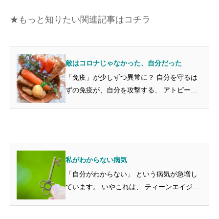
★もっと知りたい関連記事はコチラ
敵はコロナじゃなかった、自分だった
「免疫」が少しずつ異常に？ 自分を守るは
ずの免疫が、自分を攻撃する、 アトピーと
いう不思議な皮膚病が日本中に広がって お
母さんたちを悩ませはじめたのはもう30年以
上昔のことです。 2017年の患者調査による
と、その年、患者数...
私がわからない病気
「自分がわからない」 という病気が急増し
ています。 いやこれは、 ティーンエイジャ
ーの自分探し などという甘ったるいもので
はなくて、 正真正銘、自分がわからない、