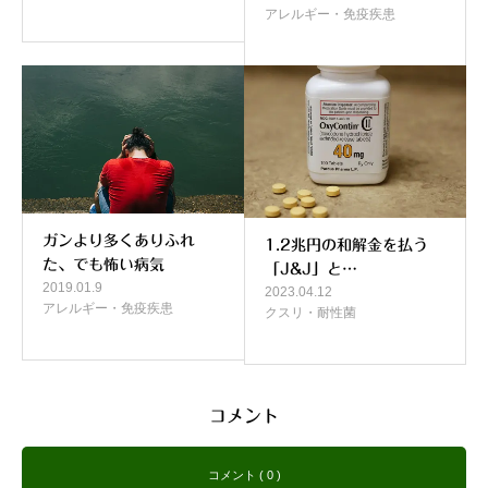
アレルギー・免疫疾患
ガンより多くありふれ
1.2兆円の和解金を払う
た、でも怖い病気
「J&J」と…
2019.01.9
2023.04.12
アレルギー・免疫疾患
クスリ・耐性菌
コメント
コメント ( 0 )