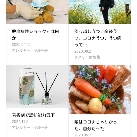
敗血症性ショックとは何
引っ越しうつ、産後う
か
つ、コロナうつ、うつ病
2025.04.21
って…
アレルギー・免疫疾患
2020.09.2
クスリ・耐性菌
芳香剤で認知能力低下
2024.11.5
敵はコロナじゃなかっ
アレルギー・免疫疾患
た、自分だった
2020.05.7