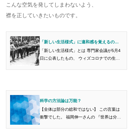
こんな空気を発してしまわないよう、
襟を正していきたいものです。
「新しい生活様式」に違和感を覚えるの
は・・・・
「新しい生活様式」とは 専門家会議が5月4
日に公表したもの、 ウィズコロナでの生活
スタイル、ということですが、 買い物は通
販を利用、 食事は横並び、 人との距離は２
ｍ、 など、生活の場面の様々な状況での実
践例...
科学の方法論は万能？
【全体は部分の総和ではない】 この言葉は
衝撃でした。 福岡伸一さんの 『世界は分け
てもわからない』という本。 （2009年講談
社現代新書） 福岡さんと言えば、 『動的平