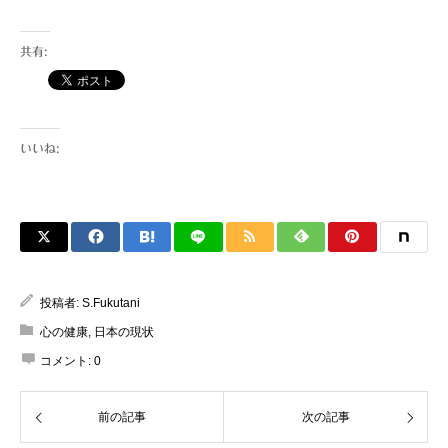
衡』という本で一躍、有名になられた 分子
生物学が専...
共有:
いいね:
投稿者:
S.Fukutani
心の健康
,
日本の現状
コメント:
0
前の記事
次の記事