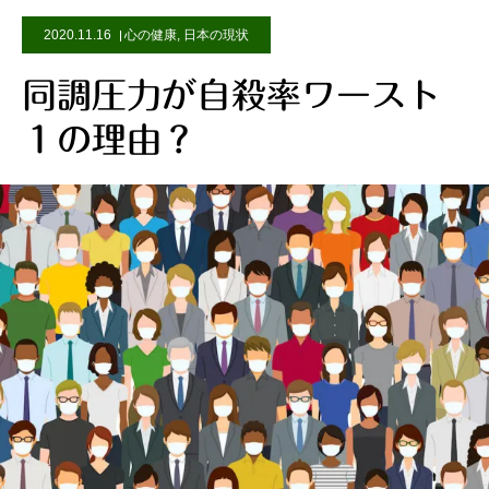
2020.11.16
心の健康
,
日本の現状
同調圧力が自殺率ワースト
１の理由？