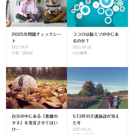
2025年問題チェックシー
ココロは脳ミソの中にあ
ト
るのか？
2017.06.9
2021.09.15
介護・認知症
心の健康
自分の中にある「悪魔の
573件の介護施設が消え
タネ」を発芽させてはい
た年
2021.01.21
け…