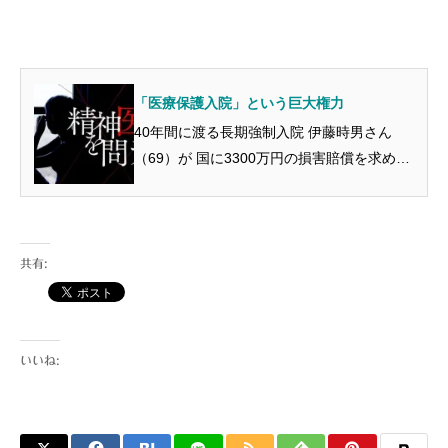
す。 精神保健福祉士、公認心理師、保健師
らを 対象にオンライン研修をし、指導者を
育...
「医療保護入院」という巨大権力
40年間に渡る長期強制入院 伊藤時男さん
（69）が 国に3300万円の損害賠償を求めて
東京地検に提訴しました。 （9月30日の毎日
新聞より） 40年間！！ 1968年、16歳の時に
統合失調症を発症し、 都内の精神病院に入...
共有:
いいね: