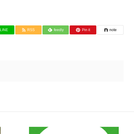
LINE
RSS
feedly
Pin it
note