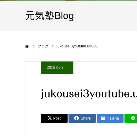
元気塾Blog
ホーム
ブログ
jukousei3youtube.url001
2019.09.8
jukousei3youtube.
Post
Share
Hatena