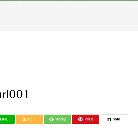
url001
LINE
RSS
feedly
Pin it
note