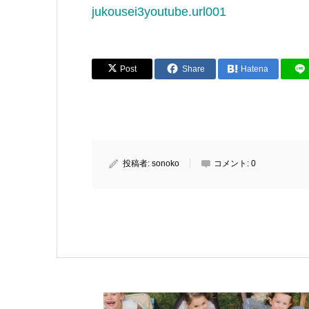
jukousei3youtube.url001
Post
Share
Hatena
投稿者:
sonoko
コメント:
0