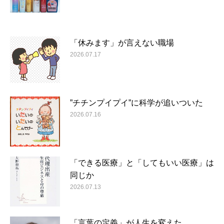
「休みます」が言えない職場
2026.07.17
”チチンプイプイ”に科学が追いついた
2026.07.16
「できる医療」と「してもいい医療」は
同じか
2026.07.13
「言葉の定義」が人生を変えた