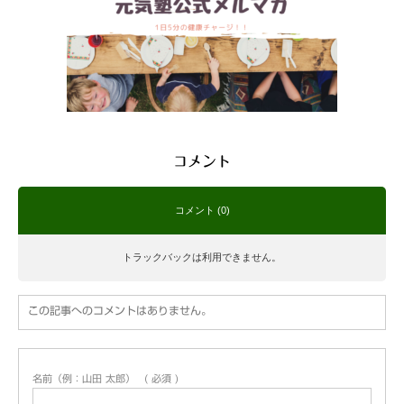
コメント
コメント (0)
トラックバックは利用できません。
この記事へのコメントはありません。
名前（例：山田 太郎）
( 必須 )