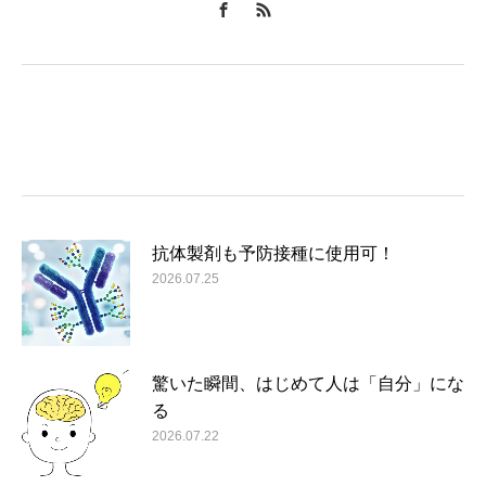
抗体製剤も予防接種に使用可！
2026.07.25
驚いた瞬間、はじめて人は「自分」にな
る
2026.07.22