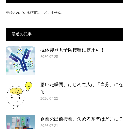
登録されている記事はございません。
最近の記事
抗体製剤も予防接種に使用可！
2026.07.25
驚いた瞬間、はじめて人は「自分」にな
る
2026.07.22
企業の出前授業、決める基準はどこに？
2026.07.21