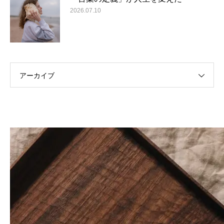
2026.07.10
アーカイブ