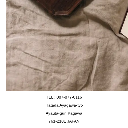
TEL : 087-877-0116
Hatada Ayagawa-tyo
Ayauta-gun Kagawa
761-2101 JAPAN