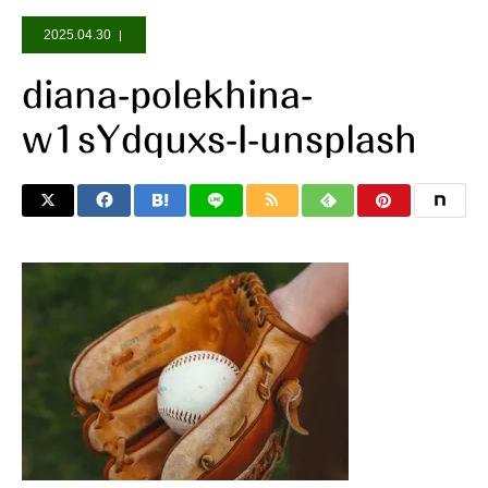
2025.04.30
diana-polekhina-
w1sYdquxs-I-unsplash