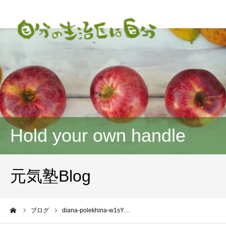
Hold your own handle
元気塾Blog
ーム
ブログ
diana-polekhina-w1sY…