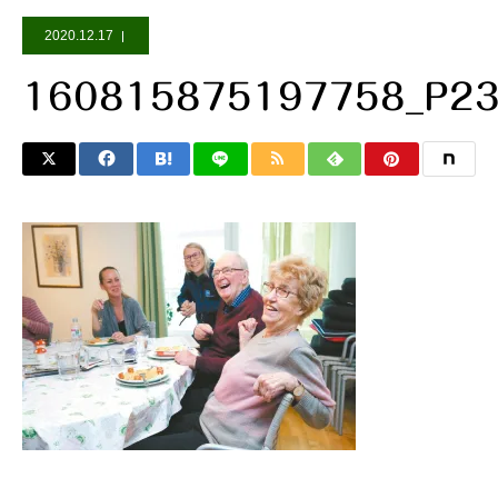
2020.12.17
160815875197758_P2