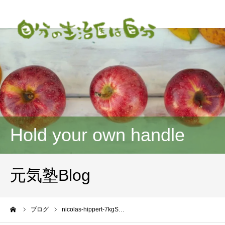
Hold your own handle
元気塾Blog
ーム
ブログ
nicolas-hippert-7kgS…