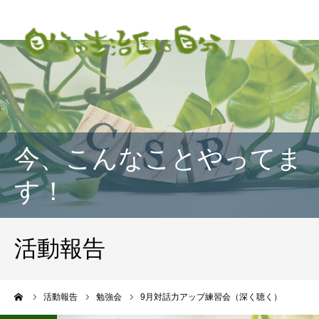
今、こんなことやってま
す！
活動報告
ーム
活動報告
勉強会
9月対話力アップ練習会（深く聴く）