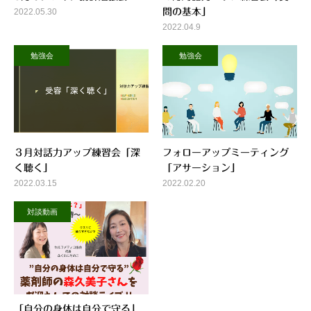
2022.05.30
問の基本」
2022.04.9
勉強会
勉強会
３月対話力アップ練習会「深
フォローアップミーティング
く聴く」
「アサーション」
2022.03.15
2022.02.20
対談動画
「自分の身体は自分で守る」