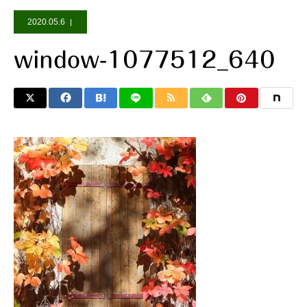
2020.05.6
window-1077512_640