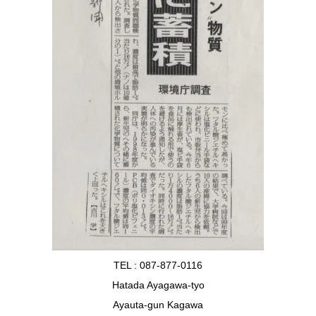
TEL : 087-877-0116
Hatada Ayagawa-tyo
Ayauta-gun Kagawa